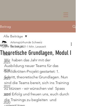
Beitrag
Alle Beiträge
Artenspürhunde Schweiz
Alle Beiträge
16. Jan. 2021
1 Min. Lesezeit
Theoretische Grundlagen, Modul I
2026
Wir  haben das Jahr mit der 
2025
Ausbildung neuer Teams für das  
2024
Schildkröten-Projekt gestartet: 1. 
Schritt, theoretische Grundlagen. Nun  
2023
sind die Teams bereit, sich ins Training 
2022
zu stürzen - wir wünschen viel  Spass 
und Erfolg und freuen uns, euch durch 
2021
die Trainings zu begleiten  und 
2020
unterstützen.