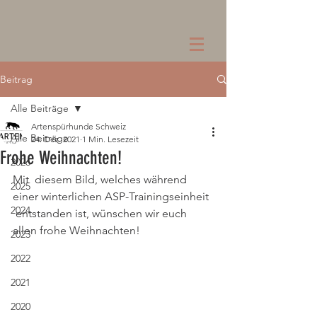
Beitrag
Alle Beiträge
Artenspürhunde Schweiz
Alle Beiträge
24. Dez. 2021
1 Min. Lesezeit
Frohe Weihnachten!
2026
Mit  diesem Bild, welches während 
2025
einer winterlichen ASP-Trainingseinheit 
2024
 entstanden ist, wünschen wir euch 
allen frohe Weihnachten!
2023
2022
2021
2020