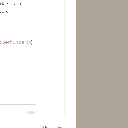
 da so am 
bis 
puerhunde.ch
) 
Alle ansehen