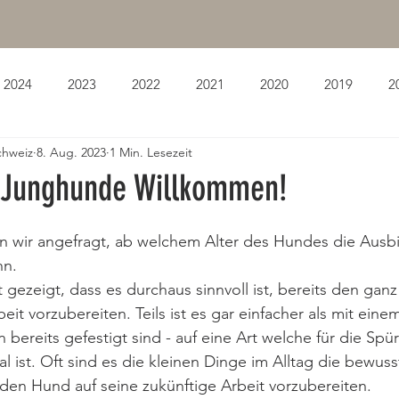
2024
2023
2022
2021
2020
2019
2
chweiz
8. Aug. 2023
1 Min. Lesezeit
 Junghunde Willkommen!
 wir angefragt, ab welchem Alter des Hundes die Ausbi
n. 
 gezeigt, dass es durchaus sinnvoll ist, bereits den gan
it vorzubereiten. Teils ist es gar einfacher als mit eine
 bereits gefestigt sind - auf eine Art welche für die Spü
mal ist. Oft sind es die kleinen Dinge im Alltag die bewuss
en Hund auf seine zukünftige Arbeit vorzubereiten. 