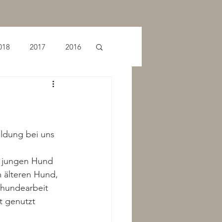
018
2017
2016
ldung bei uns 
z jungen Hund 
m älteren Hund, 
rhundearbeit 
t genutzt 