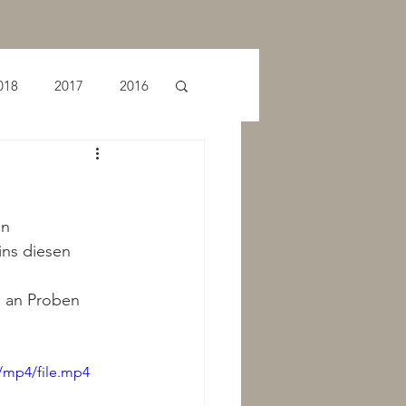
018
2017
2016
n 
ns diesen 
, an Proben 
/mp4/file.mp4