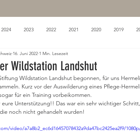
2024
2023
2022
2021
2020
2019
2
chweiz
16. Juni 2022
1 Min. Lesezeit
der Wildstation Landshut
 Stiftung Wildstation Landshut begonnen, für uns Hermeli
mmeln. Kurz vor der Auswilderung eines Pflege-Hermeli
sogar für ein Training vorbeikommen. 
 eure Unterstützung!! Das war ein sehr wichtiger Schritt
, die noch nicht gehandelt wurden!
ic.com/video/a7a8b2_ec6d16457078432a9da47bc2425ea2f9/1080p