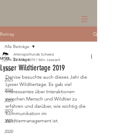
Beitrag
Alle Beiträge
Artenspürhunde Schweiz
Alle Beiträge
23. März 2019
1 Min. Lesezeit
Lysser Wildtiertage 2019
2026
Denise besuchte auch dieses Jahr die 
2025
Lysser Wildtiertage. Es gab viel 
2024
Interessantes über Interaktionen 
zwischen Mensch und Wildtier zu 
2023
erfahren und darüber, wie wichtig die 
2022
Kommunikation im 
Wildtiermanagement ist.
2021
2020