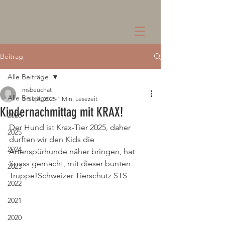
Beitrag
Alle Beiträge
msbeuchat
Alle Beiträge
3. Sept. 2025
1 Min. Lesezeit
Kindernachmittag mit KRAX!
2026
Der Hund ist Krax-Tier 2025, daher 
2025
durften wir den Kids die 
2024
Artenspürhunde näher bringen, hat 
Spass gemacht, mit dieser bunten 
2023
Truppe!Schweizer Tierschutz STS
2022
2021
2020