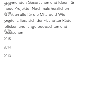
spannenden Gesprächen und Ideen für 
2019
neue Projekte! Nochmals herzlichen 
2018
Dank an alle für die Mitarbeit! Wie 
bestellt, liess sich der Fischotter Rüde 
2017
blicken und lange beobachten und 
2016
bestaunen! 
2015
2014
2013