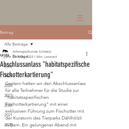
Beitrag
Alle Beiträge
Artenspürhunde Schweiz
Alle Beiträge
23. März 2023
1 Min. Lesezeit
Abschlussanlass "habitatspezifische
2026
Fischotterkartierung"
2025
Gestern hatten wir den Abschlussanlass 
2024
für alle Teilnehmer für die Studie zur 
2023
"habitatsspezifischen 
Fischotterkartierung" mit einer 
2022
exklusiven Führung zum Fischotter mit 
2021
der Kuratorin des Tierparks Dählhölzli 
2020
in Bern. Ein gelungener Abend mit 