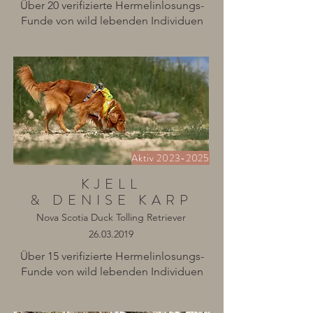
Über 20 verifizierte Hermelinlosungs-
Funde von wild lebenden Individuen
Aktiv
2023-2025
KJELL
& DENISE KARP
Nova Scotia Duck Tolling Retriever
26.03.2019
Über 15 verifizierte Hermelinlosungs-
Funde von wild lebenden Individuen