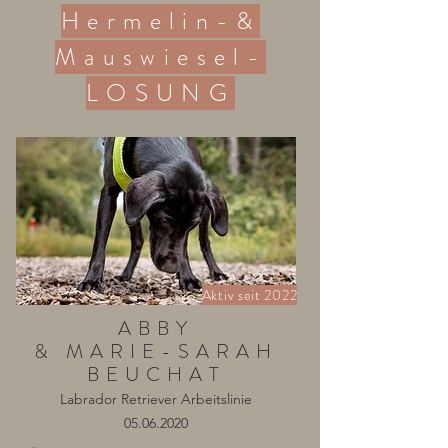
Hermelin-&
Mauswiesel-
LOSUNG
Aktiv seit 2022
ABBY
& MARIE-SARAH
BEUCHAT
Labrador Retriever Arbeitslinie
05.06.2020