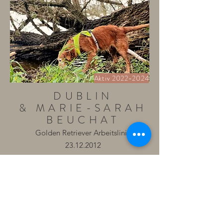
Aktiv
2022-2024
DUBLIN
& MARIE-SARAH
BEUCHAT
Golden Retriever Arbeitslinie
23.12.2012
Über 10 verifizierte Hermelinlosungs-
Funde von wild lebenden Individuen