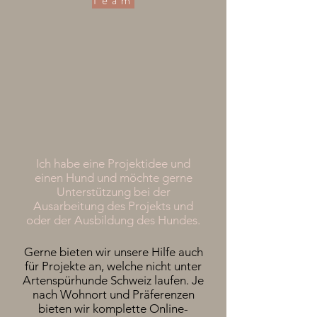
Team
Ich habe eine Projektidee und
einen Hund und möchte gerne
Unterstützung bei der
Ausarbeitung des Projekts und
oder der Ausbildung des Hundes.
Gerne bieten wir unsere Hilfe auch
für Projekte an, welche nicht unter
Artenspürhunde Schweiz laufen. Je
nach Wohnort und Präferenzen
bieten wir komplette Online-