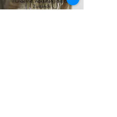
Hunde inkl. Abklärung des IST-
Zustands
Fachwissen zur
Zielgeruchsbeschaffung,
Aufbewahrung, Handhabung etc.
Trainingsplan erstellen/evaluieren
Strukturierter Aufbau von Suche
und Anzeige
Trouble-shooting
Evaluation fertig ausgebildeter
Hunde hinsichtlich Einsatzfähigkeit
...und vieles mehr...
Impressum