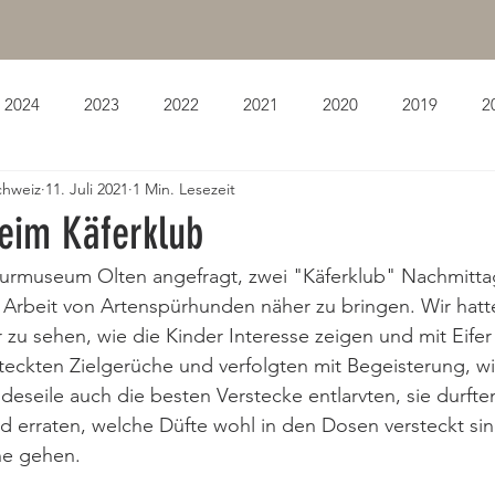
2024
2023
2022
2021
2020
2019
2
chweiz
11. Juli 2021
1 Min. Lesezeit
eim Käferklub
rmuseum Olten angefragt, zwei "Käferklub" Nachmittag
Arbeit von Artenspürhunden näher zu bringen. Wir hatte
 zu sehen, wie die Kinder Interesse zeigen und mit Eifer
steckten Zielgerüche und verfolgten mit Begeisterung, w
deseile auch die besten Verstecke entlarvten, sie durften
d erraten, welche Düfte wohl in den Dosen versteckt si
e gehen.  