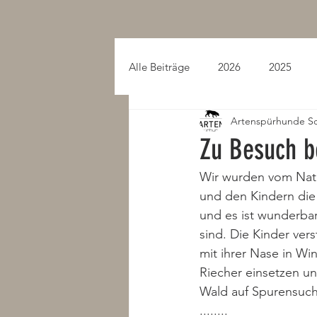
Alle Beiträge
2026
2025
Artenspürhunde S
2015
2014
2013
Zu Besuch b
Wir wurden vom Natu
und den Kindern die 
und es ist wunderbar
sind. Die Kinder ver
mit ihrer Nase in Win
Riecher einsetzen un
Wald auf Spurensuch
........