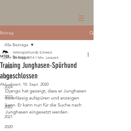
Beitrag
Alle Beiträge
Artenspürhunde Schweiz
Alle Beiträge
30. Sept. 2014
1 Min. Lesezeit
Training Junghasen-Spürhund
2026
abgeschlossen
2025
Aktualisiert:
10. Sept. 2020
2024
Django hat gezeigt, dass er Junghasen 
2023
zuverlässig aufspüren und anzeigen 
kann. Er kann nun für die Suche nach 
2022
Junghasen eingesetzt werden.
2021
2020