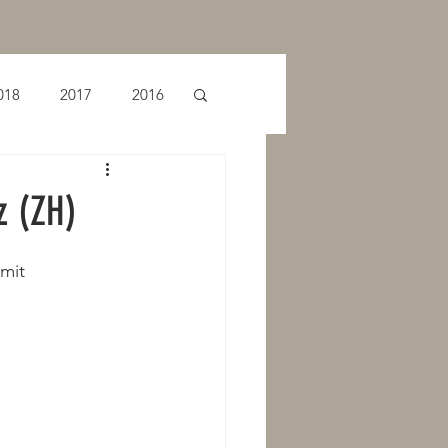
018
2017
2016
z (ZH)
mit 