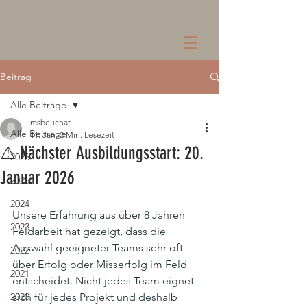
Beitrag
Alle Beiträge
msbeuchat
Alle Beiträge
11. Jan.
2 Min. Lesezeit
⚠ Nächster Ausbildungsstart: 20.
2026
Januar 2026
2025
2024
Unsere Erfahrung aus über 8 Jahren 
2023
Feldarbeit hat gezeigt, dass die 
Auswahl geeigneter Teams sehr oft 
2022
über Erfolg oder Misserfolg im Feld 
2021
entscheidet. Nicht jedes Team eignet 
2020
sich für jedes Projekt und deshalb 