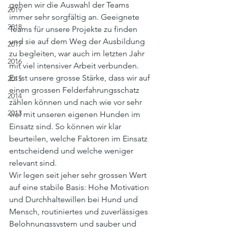
gehen wir die Auswahl der Teams 
2019
immer sehr sorgfältig an. Geeignete 
2018
Teams für unsere Projekte zu finden 
und sie auf dem Weg der Ausbildung 
2017
zu begleiten, war auch im letzten Jahr 
2016
mit viel intensiver Arbeit verbunden.
Es ist unsere grosse Stärke, dass wir auf 
2015
einen grossen Felderfahrungsschatz 
2014
zählen können und nach wie vor sehr 
2013
viel mit unseren eigenen Hunden im 
Einsatz sind. So können wir klar 
beurteilen, welche Faktoren im Einsatz 
entscheidend und welche weniger 
relevant sind.
Wir legen seit jeher sehr grossen Wert 
auf eine stabile Basis: Hohe Motivation 
und Durchhaltewillen bei Hund und 
Mensch, routiniertes und zuverlässiges 
Belohnungssystem und sauber und 