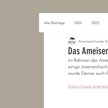
Alle Beiträge
2026
2025
Artenspürhunde S
2015
2014
2013
Das Ameisen-
Im Rahmen des Ameis
einige österreichis
wurde Denise auch fü
https://www.artens