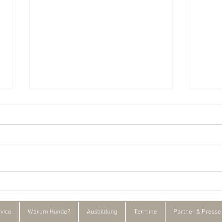
Artens
Die Feldarbeit zur Fischotter-Studie 2.0
hat begonnen!
vice
Warum Hunde?
Ausbildung
Termine
Partner & Presse