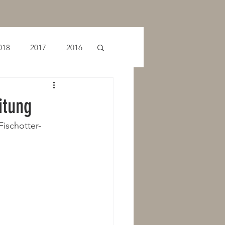
018
2017
2016
itung
ischotter-