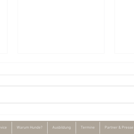
1. Artenspürhunde Workshop
Vorträ
Baumqu
vice
Warum Hunde?
Ausbildung
Termine
Partner & Presse